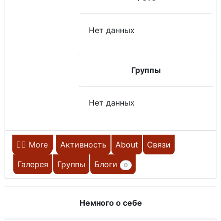
Нет данных
Группы
Нет данных
Главная
More
Активность
About
Связи
НЕ НА САЙТЕ
Галерея
Группы
Блоги
0
Немного о себе