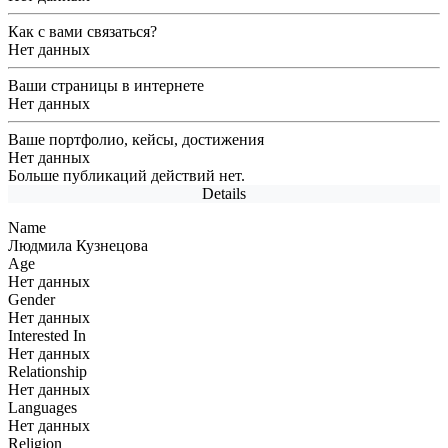
Как с вами связаться?
Связи
Нет данных
Галерея
Ваши страницы в интернете
Нет данных
Группы
Ваше портфолио, кейсы, достижения
Нет данных
Блоги
0
Больше публикаций действий нет.
Details
Name
Людмила Кузнецова
Age
Нет данных
Gender
Нет данных
Interested In
Нет данных
Relationship
Нет данных
Languages
Нет данных
Religion