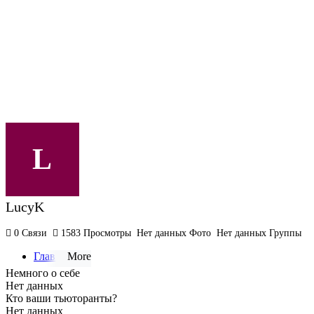
L
LucyK
0
Связи
1583
Просмотры
Нет данных
Фото
Нет данных
Группы
Главная
More
Немного о себе
Активность
Нет данных
Кто ваши тьюторанты?
Нет данных
About