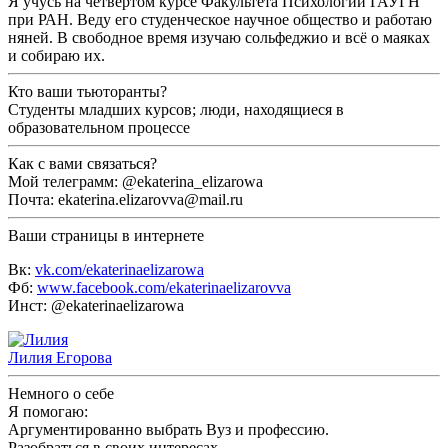
Я учусь на четвёртом курсе Факультета Психологии ГАУГН
при РАН. Веду его студенческое научное общество и работаю
няней. В свободное время изучаю сольфеджио и всё о маяках
и собираю их.
Кто ваши тьюторанты?
Студенты младших курсов; люди, находящиеся в
образовательном процессе
Как с вами связаться?
Мой телеграмм: @ekaterina_elizarowa
Почта: ekaterina.elizarovva@mail.ru
Ваши страницы в интернете
Вк:
vk.com/ekaterinaelizarowa
Фб:
www.facebook.com/ekaterinaelizarovva
Инст: @ekaterinaelizarowa
Лилия Егорова
Немного о себе
Я помогаю:
Аргументированно выбрать Вуз и профессию.
Разобраться в своих интересах.