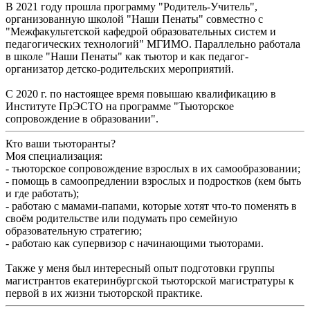
В 2021 году прошла программу "Родитель-Учитель",
организованную школой "Наши Пенаты" совместно с
"Межфакультетской кафедрой образовательных систем и
педагогических технологий" МГИМО. Параллельно работала
в школе "Наши Пенаты" как тьютор и как педагог-
организатор детско-родительских мероприятий.
С 2020 г. по настоящее время повышаю квалификацию в
Институте ПрЭСТО на программе "Тьюторское
сопровождение в образовании".
Кто ваши тьюторанты?
Моя специализация:
- тьюторское сопровождение взрослых в их самообразовании;
- помощь в самоопредлении взрослых и подростков (кем быть
и где работать);
- работаю с мамами-папами, которые хотят что-то поменять в
своём родительстве или подумать про семейную
образовательную стратегию;
- работаю как супервизор с начинающими тьюторами.
Также у меня был интересный опыт подготовки группы
магистрантов екатеринбургской тьюторской магистратуры к
первой в их жизни тьюторской практике.