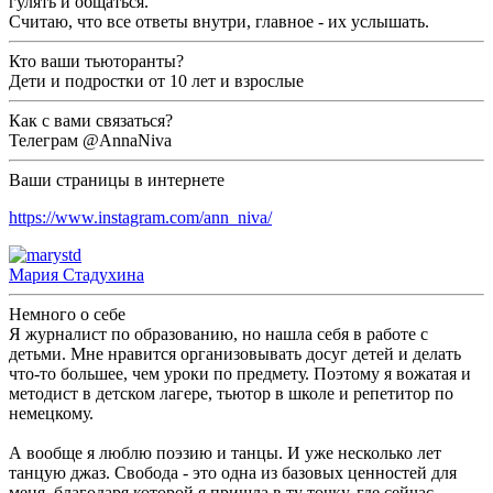
гулять и общаться.
Считаю, что все ответы внутри, главное - их услышать.
Кто ваши тьюторанты?
Дети и подростки от 10 лет и взрослые
Как с вами связаться?
Телеграм @AnnaNiva
Ваши страницы в интернете
https://www.instagram.com/ann_niva/
Мария Стадухина
Немного о себе
Я журналист по образованию, но нашла себя в работе с
детьми. Мне нравится организовывать досуг детей и делать
что-то большее, чем уроки по предмету. Поэтому я вожатая и
методист в детском лагере, тьютор в школе и репетитор по
немецкому.
А вообще я люблю поэзию и танцы. И уже несколько лет
танцую джаз. Свобода - это одна из базовых ценностей для
меня, благодаря которой я пришла в ту точку, где сейчас