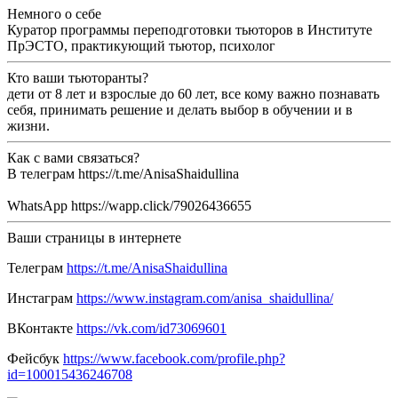
Немного о себе
Куратор программы переподготовки тьюторов в Институте
ПрЭСТО, практикующий тьютор, психолог
Кто ваши тьюторанты?
дети от 8 лет и взрослые до 60 лет, все кому важно познавать
себя, принимать решение и делать выбор в обучении и в
жизни.
Как с вами связаться?
В телеграм https://t.me/AnisaShaidullina
WhatsApp https://wapp.click/79026436655
Ваши страницы в интернете
Телеграм
https://t.me/AnisaShaidullina
Инстаграм
https://www.instagram.com/anisa_shaidullina/
ВКонтакте
https://vk.com/id73069601
Фейсбук
https://www.facebook.com/profile.php?
id=100015436246708