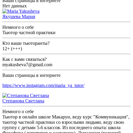
Ваши страницы в интернете
Нет данных
Якушева Мария
Немного о себе
Тьютор частной практики
Кто ваши тьюторанты?
12+ (+++)
Как с вами связаться?
myakusheva7@gmail.com
Ваши страницы в интернете
https://www.instagram.com/maria_ya_tutor/
Степанова Светлана
Немного о себе
Тьютор в онлайн школе Макарун, веду курс "Коммуникация",
тьютор частной практики со взрослыми людьми, веду свою
группу с детьми 5-6 классов. Из последнего опыта: школа
Фоксфорд ( репетитор и наставник), Думалогия (ведущий