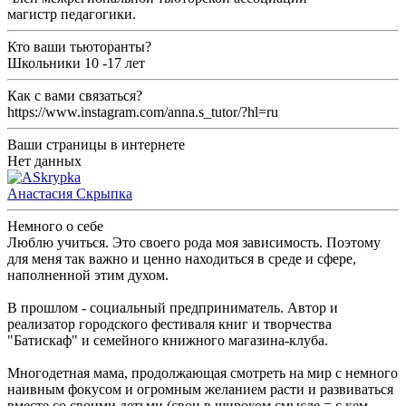
магистр педагогики.
Кто ваши тьюторанты?
Школьники 10 -17 лет
Как с вами связаться?
https://www.instagram.com/anna.s_tutor/?hl=ru
Ваши страницы в интернете
Нет данных
Анастасия Скрыпка
Немного о себе
Люблю учиться. Это своего рода моя зависимость. Поэтому
для меня так важно и ценно находиться в среде и сфере,
наполненной этим духом.
В прошлом - социальный предприниматель. Автор и
реализатор городского фестиваля книг и творчества
"Батискаф" и семейного книжного магазина-клуба.
Многодетная мама, продолжающая смотреть на мир с немного
наивным фокусом и огромным желанием расти и развиваться
вместе со своими детьми (свои в широком смысле = с кем