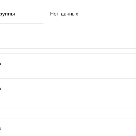
руппы
Нет данных
х
х
х