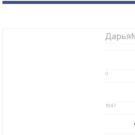
Дарья
0
1647